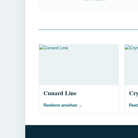
Cunard Line
Cry
Reederei ansehen
→
Reed