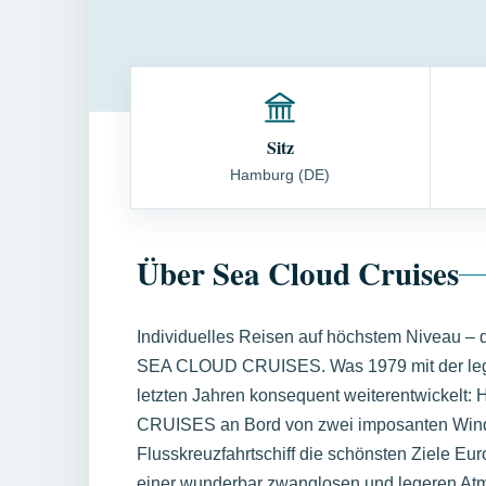
Sitz
Hamburg (DE)
Über Sea Cloud Cruises
Individuelles Reisen auf höchstem Niveau – d
SEA CLOUD CRUISES. Was 1979 mit der le
letzten Jahren konsequent weiterentwickelt
CRUISES an Bord von zwei imposanten Wind
Flusskreuzfahrtschiff die schönsten Ziele Eu
einer wunderbar zwanglosen und legeren Atmo