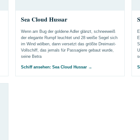
Sea Cloud Hussar
S
Wenn am Bug der goldene Adler glänzt, schneeweiß
E
der elegante Rumpf leuchtet und 28 weiße Segel sich
E
im Wind wölben, dann versetzt das größte Dreimast-
S
Vollschiff, das jemals für Passagiere gebaut wurde,
U
seine Betra
s
Schiff ansehen: Sea Cloud Hussar
→
S