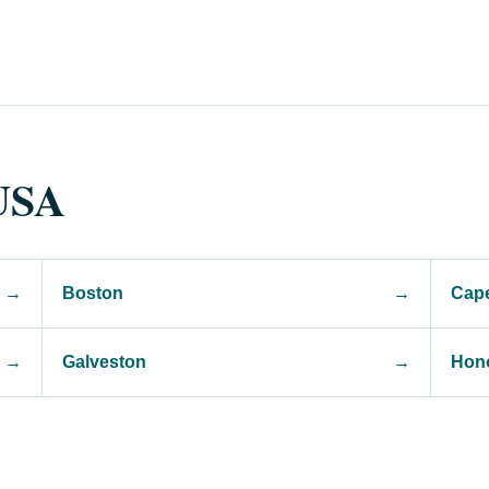
 USA
→
Boston
→
Cape
→
Galveston
→
Hon