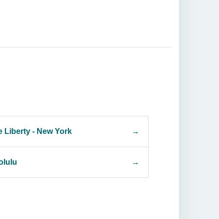
 Liberty - New York
→
olulu
→