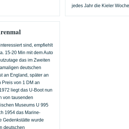
jedes Jahr die Kieler Woche 
hrenmal
teressiert sind, empfiehlt
a. 15-20 Min mit dem Auto
heutzutage das im Zweiten
damaligen deutschen
t an England, später an
n Preis von 1 DM an
1972 liegt das U-Boot nun
ch von tausenden
hnischen Museums U 995
ch 1954 das Marine-
e Gedenkstätte wurde
nen deutschen