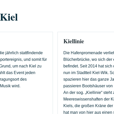
Kiel
Kiellinie
ie jährlich stattfindende
Die Hafenpromenade verlief 
ortereignis, und somit für
Blücherbrücke, wo sich der
Grund, um nach Kiel zu
befindet. Seit 2014 hat sich 
ählt das Event jeden
nun im Stadtteil Kiel-Wik. 
ragungsort des
spazieren hier das ganze J
Musik wird.
passieren Bootshäuser von 
An der sog. „Kiellinie“ steht
Meereswissenshaften der Ki
Kiels, die großen Kräne d
hat man von hier aus einen s