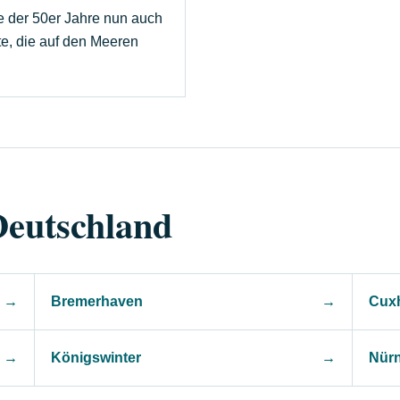
tte der 50er Jahre nun auch
e, die auf den Meeren
Deutschland
→
Bremerhaven
→
Cux
→
Königswinter
→
Nür