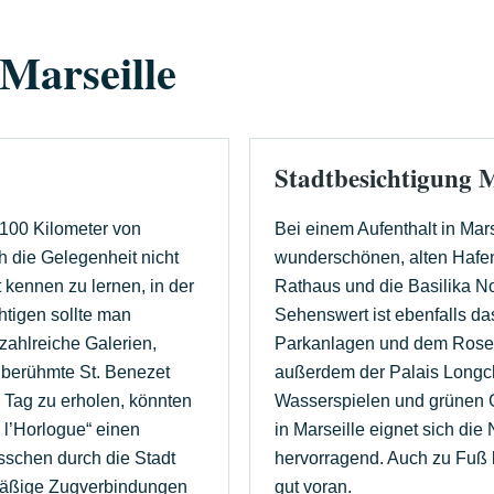
Marseille
Stadtbesichtigung M
 100 Kilometer von
Bei einem Aufenthalt in Mars
ch die Gelegenheit nicht
wunderschönen, alten Hafen
 kennen zu lernen, in der
Rathaus und die Basilika N
htigen sollte man
Sehenswert ist ebenfalls da
zahlreiche Galerien,
Parkanlagen und dem Rosen
 berühmte St. Benezet
außerdem der Palais Longch
 Tag zu erholen, könnten
Wasserspielen und grünen 
 l’Horlogue“ einen
in Marseille eignet sich di
isschen durch die Stadt
hervorragend. Auch zu Fuß 
mäßige Zugverbindungen
gut voran.