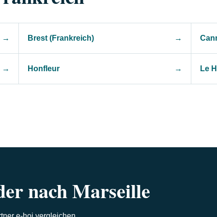
→
Brest (Frankreich)
→
Can
→
Honfleur
→
Le H
der nach Marseille
ner e-hoi vergleichen.